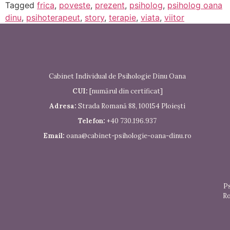
Tagged
frica
,
poveste
,
prezent
,
psiholog
,
psiholog oana
dinu
,
psihoterapeut
,
story
,
terapie
,
viata
,
viitor
Cabinet Individual de Psihologie Dinu Oana
CUI:
[numărul din certificat]
Adresa:
Strada Romană 88, 100154 Ploiești
Telefon:
+40 730.196.937
Email:
oana@cabinet-psihologie-oana-dinu.ro
Ps
Ro