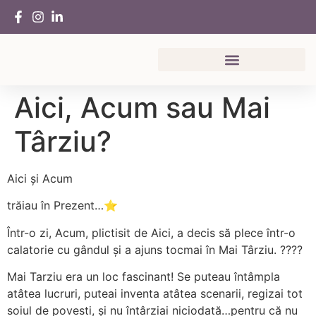
Aici, Acum sau Mai
Târziu?
Aici și Acum
trăiau în Prezent…⭐
Într-o zi, Acum, plictisit de Aici, a decis să plece într-o
calatorie cu gândul și a ajuns tocmai în Mai Târziu. ????
Mai Tarziu era un loc fascinant! Se puteau întâmpla
atâtea lucruri, puteai inventa atâtea scenarii, regizai tot
soiul de povesti, și nu întârziai niciodată…pentru că nu