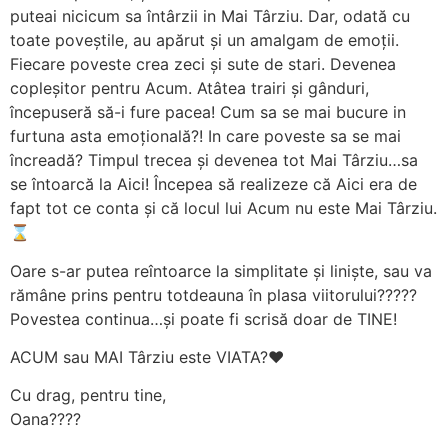
puteai nicicum sa întârzii in Mai Târziu. Dar, odată cu
toate poveștile, au apărut și un amalgam de emoții.
Fiecare poveste crea zeci și sute de stari. Devenea
copleșitor pentru Acum. Atâtea trairi și gânduri,
începuseră să-i fure pacea! Cum sa se mai bucure in
furtuna asta emoțională?! In care poveste sa se mai
încreadă? Timpul trecea și devenea tot Mai Târziu…sa
se întoarcă la Aici! Începea să realizeze că Aici era de
fapt tot ce conta și că locul lui Acum nu este Mai Târziu.
⌛
Oare s-ar putea reîntoarce la simplitate și liniște, sau va
rămâne prins pentru totdeauna în plasa viitorului?????
Povestea continua…și poate fi scrisă doar de TINE!
ACUM sau MAI Târziu este VIATA?❤️
Cu drag, pentru tine,
Oana????