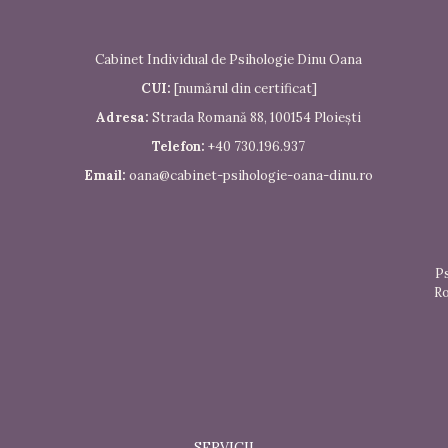
Cabinet Individual de Psihologie Dinu Oana
CUI:
[numărul din certificat]
Adresa:
Strada Romană 88, 100154 Ploiești
Telefon:
+40 730.196.937
Email:
oana@cabinet-psihologie-oana-dinu.ro
Ps
Ro
SERVICII