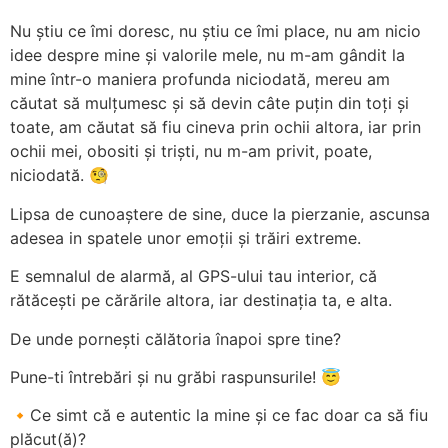
Nu știu ce îmi doresc, nu știu ce îmi place, nu am nicio
idee despre mine și valorile mele, nu m-am gândit la
mine într-o maniera profunda niciodată, mereu am
căutat să mulțumesc și să devin câte puțin din toți și
toate, am căutat să fiu cineva prin ochii altora, iar prin
ochii mei, obositi și triști, nu m-am privit, poate,
niciodată. 🧐
Lipsa de cunoaștere de sine, duce la pierzanie, ascunsa
adesea in spatele unor emoții și trăiri extreme.
E semnalul de alarmă, al GPS-ului tau interior, că
rătăcești pe cărările altora, iar destinația ta, e alta.
De unde pornești călătoria înapoi spre tine?
Pune-ti întrebări și nu grăbi raspunsurile! 😇
🔸Ce simt că e autentic la mine și ce fac doar ca să fiu
plăcut(ă)?