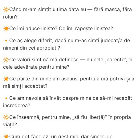
🔆Când m-am simțit ultima dată eu — fără mască, fără
roluri?
✴️Ce îmi aduce liniște? Ce îmi răpește liniștea?
🔸Ce aș alege diferit, dacă nu m-as simți judecat/a de
nimeni din cei apropiati?
🔆Ce valori simt că mă definesc — nu cele „corecte”, ci
cele adevărate pentru mine?
✴️Ce parte din mine am ascuns, pentru a mă potrivi și a
mă simți acceptat?
🔸Ce am nevoie să învăț despre mine ca să-mi recapăt
încrederea?
🔆Ce înseamnă, pentru mine, „să fiu liber(ă)” în propria
viață?
✴️Cum pot face azi un gest mic, dar sincer, de