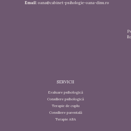
Email:
oana@cabinet-psihologie-oana-dinu.ro
Ps
Ro
SERVICII
Evaluare psihologică
Consiliere psihologică
Terapie de cuplu
Consiliere parentală
Terapie ABA